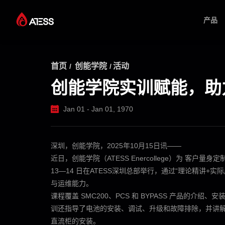
产品
产品
首页
创能学院
活动
/
/
创能学院实训赋能，助
解决方案
Jan 01 - Jan 01, 1970
项目案例
深圳，创能学院，2025年10月15日讯——
关于 ATESS
近日，创能学院（ATESS Enercollege）为 客户量
13—14 日在ATESS深圳总部举行，通过“理论精讲
与运维能力。
服务与支持
课程覆盖 SMC200、PCS 和 BYPASS 产品的
训还指导了电池的安装、调试、升级和故障排除，并讲解了 Enerl
直流柜的安装。