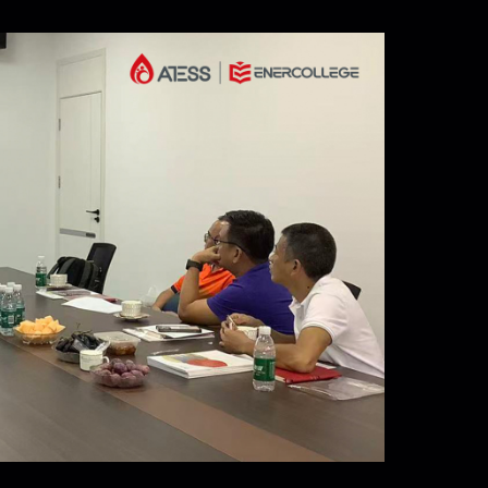
EN
CN
AU
ES