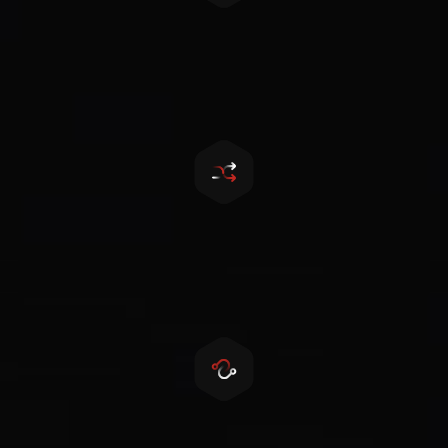
触屏LCD
便于参数设置和维护
无缝切换
10ms内并离网无缝切换
柴油机远程控制