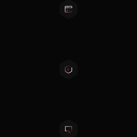
可编程工作模式
可用于调峰、后备电源、自发自用等工作模式
紧凑设计
体积小重量轻，节省运输和安装成本