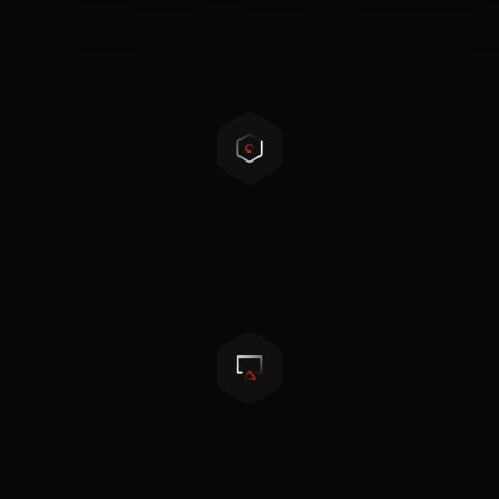
安全第一
自主研发的三级BMS，全面保护，安全可靠
电芯均衡技术
电芯主动均衡和被动均衡可选
循环寿命长
6000次循环寿命