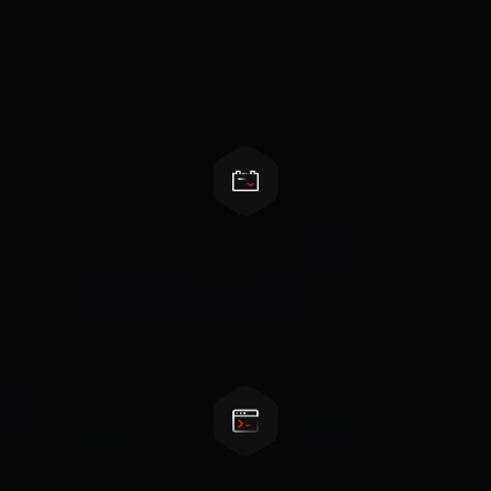
Features
易于安装和维护
本地和远程管理，标准化电池架和电池模块设计，
前端维护